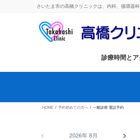
コ
ナ
さいたま市の高橋クリニックは、内科、循環器科
ン
ビ
テ
ゲ
ン
ー
ツ
シ
に
ョ
移
ン
動
に
診療時間とア
移
動
HOME
予約初めての方へ
一般診察 電話予約
2026年 8月